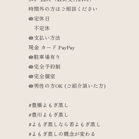
時間外の方はご相談ください
🪷定休日
不定休
🪷支払い方法
現金 カード PayPay
🪷駐車場有り
🪷完全予約制
🪷完全個室
🪷男性の方OK (ご紹介頂いた方)
#豊橋よもぎ蒸し
#豊川よもぎ蒸し
#よもぎ蒸しなら若よもぎ蒸し
#よもぎ蒸しの概念が変わる