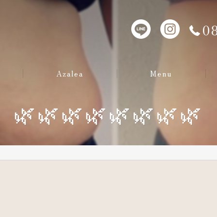
08
Azalea
Menu
若よもぎ蒸し
🌿🌿🌿🌿🌿🌿🌿🌿
アクアドエア
アロマ音叉療法