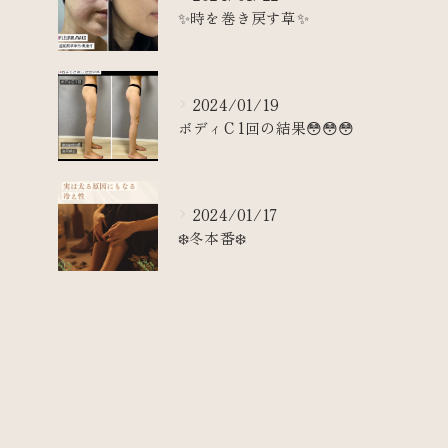
✨時を巻き戻す草✨
2024/01/19
ボディC 1回の結果😳😳😳
2024/01/17
❄️冬本番❄️