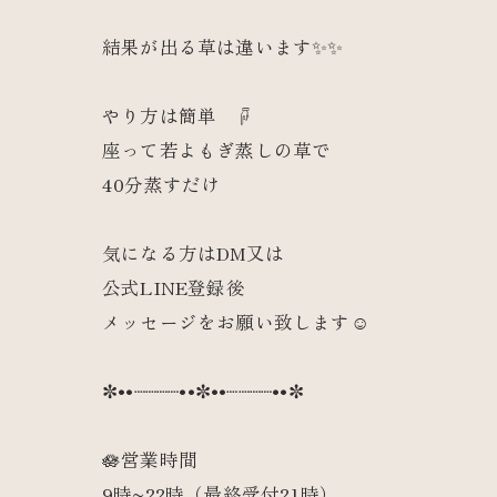
結果が出る草は違います✨✨
やり方は簡単 ☟
座って若よもぎ蒸しの草で
40分蒸すだけ
気になる方はDM又は
公式LINE登録後
メッセージをお願い致します☺️
✼••┈┈┈┈••✼••┈┈┈┈••✼
🪷営業時間
9時~22時（最終受付21時）