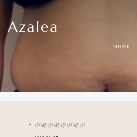
HOME
🌿🌿🌿🌿🌿🌿🌿🌿