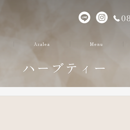
08
Azalea
Menu
若よもぎ蒸し
ハーブティー
アクアドエア
アロマ音叉療法